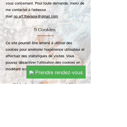
vous concernant. Pour toute demande, merci de
me contacter à l'adresse
mail
op.art.therapie@gmail.com
5 Cookies
Ce site pourrait être amené à utiliser des
cookies pour améliorer l'expérience utilisateur et
effectuer des statistiques de visites. Vous
pouvez désactiver l’utilisation des cookies en
modifiant les paramètres de votre navigateur.
Prendre rendez-vous
6 Limitation de responsabilité
La propriétaire de site ne saurait être tenu
responsable en cas de dommages matériels liés
à l'utilisation du site. De plus, l'utilisateur du site
s'engage à accéder au site en utilisant un
matériel récent, ne contenant pas de virus et