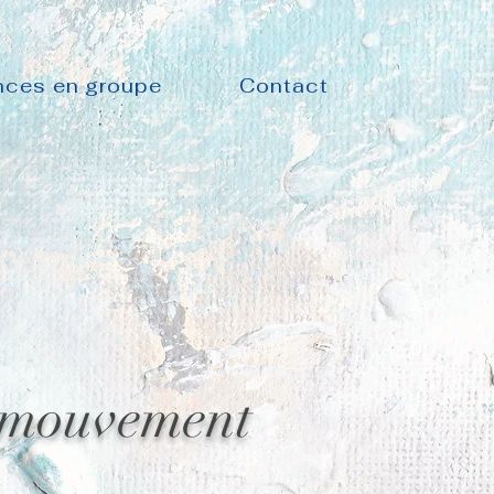
nces en groupe
Contact
n mouvement